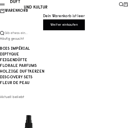
Zum Inhalt springen
Duft und Kultur
Such
Wa
Menü
WARENKORB
Dein Warenkorb ist leer
Weiter einkaufen
Gib etwas ein...
Häufig gesucht
BOIS IMPÉRIAL
DIPTYQUE
FEIGENDÜFTE
FLORALE PARFUMS
HOLZIGE DUFTKERZEN
DISCOVERY SETS
FLEUR DE PEAU
Aktuell beliebt