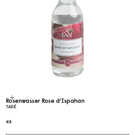
Bild vergrößern
Rosenwasser Rose d’Ispahan
TADÉ
Angebot
€8