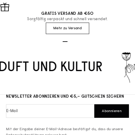
GRATIS VERSAND AB €50
Sorgfältig verpackt und schnell versendet.
Mehr zu Versand
Gehe zu Element 1
Gehe zu Element 2
Gehe zu Element 3
DUFT UND KULTUR
NEWSLETTER ABONNIEREN UND €5,– GUTSCHEIN SICHERN
E-Mail
Abonnieren
Mit der Eingabe deiner E-Mail-Adresse bestätigst du, dass du unsere