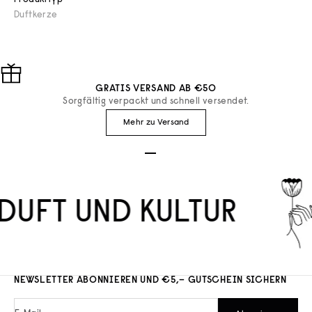
Duftkerze
GRATIS VERSAND AB €50
Sorgfältig verpackt und schnell versendet.
Mehr zu Versand
Gehe zu Element 1
Gehe zu Element 2
Gehe zu Element 3
DUFT UND KULTUR
NEWSLETTER ABONNIEREN UND €5,– GUTSCHEIN SICHERN