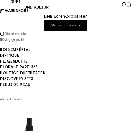
Zum Inhalt springen
Duft und Kultur
Such
Wa
Menü
WARENKORB
Dein Warenkorb ist leer
Weiter einkaufen
Gib etwas ein...
Häufig gesucht
BOIS IMPÉRIAL
DIPTYQUE
FEIGENDÜFTE
FLORALE PARFUMS
HOLZIGE DUFTKERZEN
DISCOVERY SETS
FLEUR DE PEAU
Aktuell beliebt