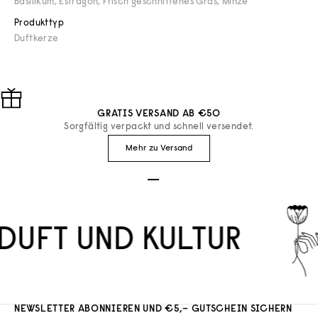
Basilikum, Estragon, Frisch geschnittenes Gras, Minze
Produkttyp
Duftkerze
GRATIS VERSAND AB €50
Sorgfältig verpackt und schnell versendet.
Mehr zu Versand
Gehe zu Element 1
Gehe zu Element 2
Gehe zu Element 3
DUFT UND KULTUR
NEWSLETTER ABONNIEREN UND €5,– GUTSCHEIN SICHERN