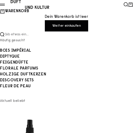
Zum Inhalt springen
Duft und Kultur
Such
Wa
Menü
WARENKORB
Dein Warenkorb ist leer
Weiter einkaufen
Gib etwas ein...
Häufig gesucht
BOIS IMPÉRIAL
DIPTYQUE
FEIGENDÜFTE
FLORALE PARFUMS
HOLZIGE DUFTKERZEN
DISCOVERY SETS
FLEUR DE PEAU
Aktuell beliebt