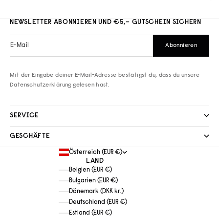
NEWSLETTER ABONNIEREN UND €5,– GUTSCHEIN SICHERN
E-Mail
Abonnieren
Mit der Eingabe deiner E-Mail-Adresse bestätigst du, dass du unsere
Datenschutzerklärung
gelesen hast.
SERVICE
GESCHÄFTE
Österreich (EUR €)
LAND
Belgien (EUR €)
Bulgarien (EUR €)
Dänemark (DKK kr.)
Deutschland (EUR €)
Estland (EUR €)