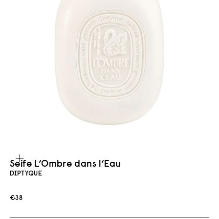
Bild vergrößern
Seife L’Ombre dans l’Eau
DIPTYQUE
Angebot
€38