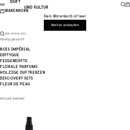
Zum Inhalt springen
Duft und Kultur
Such
Wa
Menü
WARENKORB
Dein Warenkorb ist leer
Weiter einkaufen
Gib etwas ein...
Häufig gesucht
BOIS IMPÉRIAL
DIPTYQUE
FEIGENDÜFTE
FLORALE PARFUMS
HOLZIGE DUFTKERZEN
DISCOVERY SETS
FLEUR DE PEAU
Aktuell beliebt