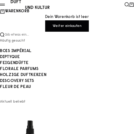
Zum Inhalt springen
Duft und Kultur
Such
Wa
Menü
WARENKORB
Dein Warenkorb ist leer
Weiter einkaufen
Gib etwas ein...
Häufig gesucht
BOIS IMPÉRIAL
DIPTYQUE
FEIGENDÜFTE
FLORALE PARFUMS
HOLZIGE DUFTKERZEN
DISCOVERY SETS
FLEUR DE PEAU
Aktuell beliebt