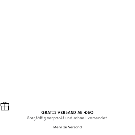
Diptyque
Diptyque
EAU DE TOILETTE EAU DES SENS
HAARPARFUM EAU DES
ANGEBOT
ANGEBOT
AB €112
€62
GRATIS VERSAND AB €50
Sorgfältig verpackt und schnell versendet.
Mehr zu Versand