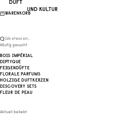
Zum Inhalt springen
Duft und Kultur
WARENKORB
Gib etwas ein...
Häufig gesucht
BOIS IMPÉRIAL
DIPTYQUE
FEIGENDÜFTE
FLORALE PARFUMS
HOLZIGE DUFTKERZEN
DISCOVERY SETS
FLEUR DE PEAU
Aktuell beliebt