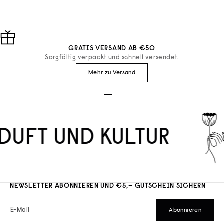
GRATIS VERSAND AB €50
Sorgfältig verpackt und schnell versendet.
Mehr zu Versand
Gehe zu Element 1
Gehe zu Element 2
Gehe zu Element 3
DUFT UND KULTUR
NEWSLETTER ABONNIEREN UND €5,– GUTSCHEIN SICHERN
E-Mail
Abonnieren