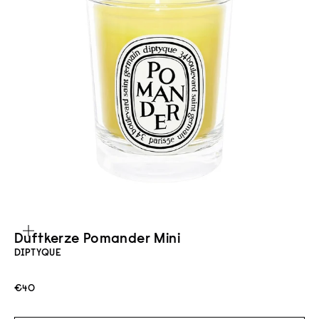
Bild vergrößern
Duftkerze Pomander Mini
DIPTYQUE
Angebot
€40