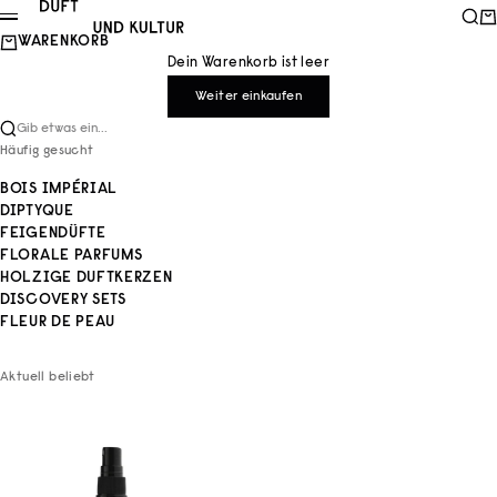
Zum Inhalt springen
Duft und Kultur
Such
Wa
Menü
WARENKORB
Dein Warenkorb ist leer
Weiter einkaufen
Gib etwas ein...
Häufig gesucht
BOIS IMPÉRIAL
DIPTYQUE
FEIGENDÜFTE
FLORALE PARFUMS
HOLZIGE DUFTKERZEN
DISCOVERY SETS
FLEUR DE PEAU
Aktuell beliebt