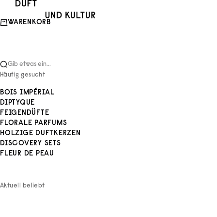
Zum Inhalt springen
Duft und Kultur
WARENKORB
Gib etwas ein...
Häufig gesucht
BOIS IMPÉRIAL
DIPTYQUE
FEIGENDÜFTE
FLORALE PARFUMS
HOLZIGE DUFTKERZEN
DISCOVERY SETS
FLEUR DE PEAU
Aktuell beliebt