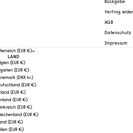
Rückgabe
Vertrag wide
AGB
Datenschutz
Impressum
terreich (EUR €)
LAND
lgien (EUR €)
lgarien (EUR €)
nemark (DKK kr.)
utschland (EUR €)
tland (EUR €)
nnland (EUR €)
ankreich (EUR €)
iechenland (EUR €)
land (EUR €)
alien (EUR €)