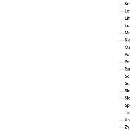
Kr
Le
Li
Lu
Ma
Ni
Ös
Po
Po
Ru
Sc
Sc
Sl
Sl
Sp
Ts
Un
Zy