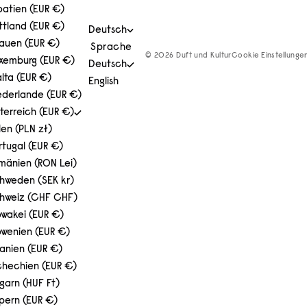
oatien (EUR €)
ttland (EUR €)
Deutsch
tauen (EUR €)
Sprache
© 2026 Duft und Kultur
Cookie Einstellunge
xemburg (EUR €)
Deutsch
lta (EUR €)
English
ederlande (EUR €)
terreich (EUR €)
len (PLN zł)
rtugal (EUR €)
mänien (RON Lei)
hweden (SEK kr)
hweiz (CHF CHF)
owakei (EUR €)
owenien (EUR €)
anien (EUR €)
chechien (EUR €)
garn (HUF Ft)
pern (EUR €)