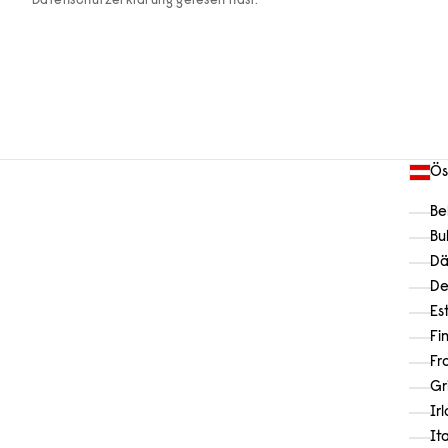
Datenschutzerklärung
gelesen hast.
Ös
Be
Bu
Dä
De
Es
Fi
Fr
Gr
Ir
It