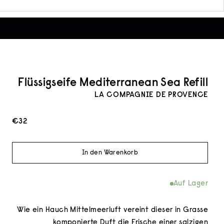
Flüssigseife Mediter­ranean Sea Refill
LA COMPAGNIE DE PROVENCE
Angebot
€32
In den Warenkorb
Auf Lager
Wie ein Hauch Mittelmeerluft vereint dieser in Grasse
komponierte Duft die Frische einer salzigen